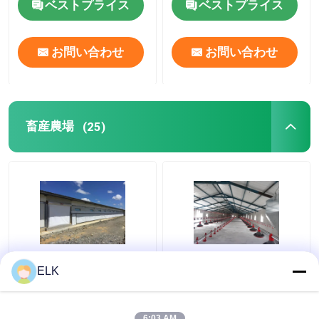
ベストプライス
ベストプライス
お問い合わせ
お問い合わせ
畜産農場
(25)
ISO 家畜農場 プリファ
H セクション 鉄鋼 商用
ELK
ブリック 鉄鋼構造 家禽
鶏屋 プリファブリック
農場
鉄鋼 構造
6:03 AM