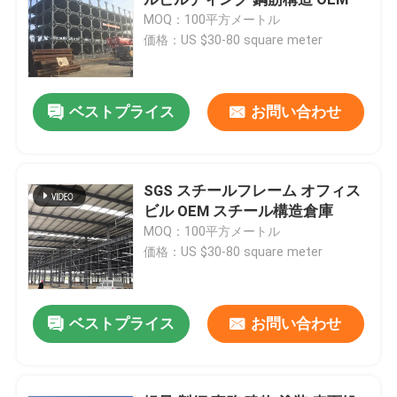
MOQ：100平方メートル
価格：US $30-80 square meter
鉄骨構造の研修会
鉄鋼構造建築
ベストプライス
お問い合わせ
プリファブ 倉庫ビル
SGS スチールフレーム オフィス
ビル OEM スチール構造倉庫
畜産農場
MOQ：100平方メートル
価格：US $30-80 square meter
鉄筋オフィスビル
ベストプライス
お問い合わせ
構造鋼のハンガー
鋼構造物展示場