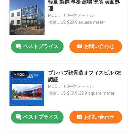
軽量 製鋼 事務 建物 塗装 表面処
理
鋼製のプリファブリックハウス
MOQ：100平方メートル
価格：US $29.9 square meter
鉄鋼構造材料
ベストプライス
お問い合わせ
卵の層の鶏のおり
ブロイラーチキンケージシステム
プレハブ鉄骨造オフィスビル CE
認証
MOQ：100平方メートル
ブロイラー用の床システム
価格：US $19.9-39.9 square meter
ベストプライス
お問い合わせ