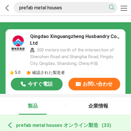
Qingdao Xinguangzheng Husbandry Co.,
Ltd
300 meters north of the intersection of
Shenzhen Road and Shanghai Road, Pingdu
City, Qingdao, Shandong, China,中国
5.0
確認された製造者
今すぐ電話
お問い合わせ
製品
企業情報
prefab metal houses オンライン製造
(33)