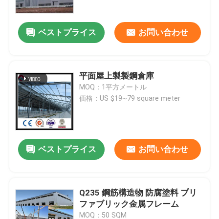
ベストプライス
お問い合わせ
平面屋上製製鋼倉庫
MOQ：1平方メートル
価格：US $19~79 square meter
ベストプライス
お問い合わせ
家へ
製品
Q235 鋼筋構造物 防腐塗料 プリ
ファブリック金属フレーム
わたしたち に つい て
MOQ：50 SQM