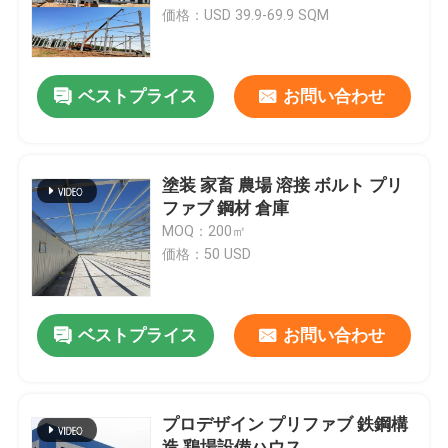
価格：USD 39.9-69.9 SQM
工場 ツアー
ベストプライス
お問い合わせ
品質管理
連絡 ください
塗装 家畜 農場 溶接 ボルト プリ
ファブ 鋼材 倉庫
MOQ：200㎡
ニュース
価格：50 USD
事件
ベストプライス
お問い合わせ
引金 を 求め て ください
プロデザイン プリファブ 鉄鋼構
鋼鉄構造物 倉庫
造 鶏場設備ハウス