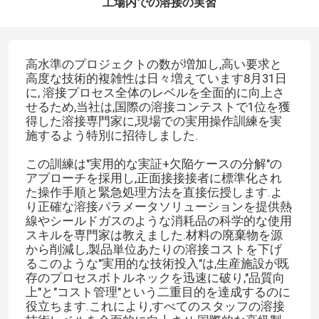
工場内での溶接の実習
高水準のプロジェクトの数が増加し,高い要求と
高度な技術的複雑性は日々増えています8月31日
に, 溶接プロセス全体のレベルを全面的に向上さ
せるため,当社は,国際の溶接コンテストで1位を獲
得した溶接専門家に,現場での実用操作訓練を実
施するよう特別に招待しました.
この訓練は"実用的な実証+欠陥ケースの分解"の
アプローチを採用し,正面接接接者に標準化され
た操作手順と緊急処理方法を直接伝授します.よ
り正確な溶接パラメータソリューションを提供熱
線やシールドガスのような消耗品の科学的な使用
スキルを専門家は教えました.材料の廃棄物を源
から削減し,製品単位あたりの溶接コストを下げ
るこのような"実用的な技術投入"は,生産施設が既
存のプロセスボトルネックを迅速に破り,"品質向
上"と"コスト管理"という二重目的を達成するのに
役立ちます.これにより,すべてのスタッフの溶接