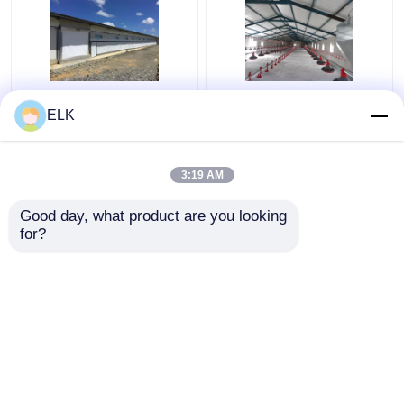
ISO 家畜農場 プリファ
H セクション 鉄鋼 商用
ELK
ブリック 鉄鋼構造 家禽
鶏屋 プリファブリック
農場
鉄鋼 構造
3:19 AM
ベストプライス
ベストプライス
Good day, what product are you looking 
for?
お問い合わせ
お問い合わせ
多くを見て下さい
ホーム
企業情報
お問い合わせ
Desktop Site