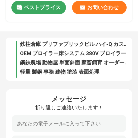
ベストプライス
お問い合わせ
溶接接続 プリファブリック メタル構造 鉄筋ビルディング OEM
鉄柱倉庫 プリファブリックビル ハイ-Q カスタマイズされた色
工場 ツアー
OEM ブロイラー床システム 380V ブロイラーフラットレインディング全屋システム
鋼鉄農場 動物屋 単面斜面 家畜飼育 オーダーメイド
品質管理
軽量 製鋼 事務 建物 塗装 表面処理
塗装鋼筋構造展覧会ホール OEM自動車展覧会ホール
連絡 ください
塗装された構造鋼のハンガー 工業用プリファブリック倉庫
ODM 鋼製 プリファブリック ハウス サンドウィッチ パネル プリファブリック メタル 建物
ニュース
現代の鉄鋼構造物 鉄鋼工業倉庫の建設
鉄枠 卵層 鶏籠 OEM 鶏卵籠
事件
メッセージ
ISOブロイラーチキンケージシステム 鶏飼育のためのカスタム家禽ブロイラーケージ
折り返しご連絡いたします！
OEM 鉄筋 倉庫 建築 溶接 H セクション 鉄
引金 を 求め て ください
Q355鋼構造倉庫 プレハブH形鋼建築
アルミ窓付きプレハブ鋼構造ワークショップ
鋼鉄構造物 倉庫
Cセクション 鉄鋼ガレージ 工房 工業用プリファブリック AISC規格