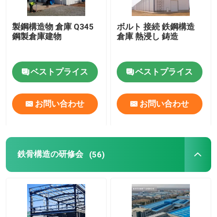
鋼製のプリファブリックハウス
製鋼構造物 倉庫 Q345
ボルト 接続 鉄鋼構造
鋼製倉庫建物
倉庫 熱浸し 鋳造
鉄鋼構造材料
ベストプライス
ベストプライス
卵の層の鶏のおり
お問い合わせ
お問い合わせ
ブロイラーチキンケージシステム
ブロイラー用の床システム
鉄骨構造の研修会
(56)