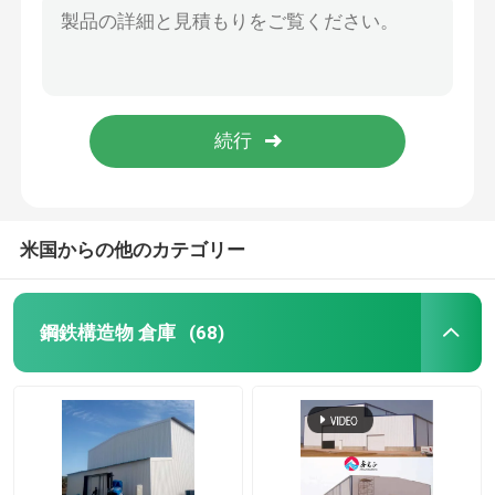
塗装された鉄筋倉庫 プリファブ鉄筋倉庫ビル CE証明書
鉄骨構造の研修会
工場 製鋼構造 有機肥料 製造 工場 倉庫
プリファブ 軽鋼構造 倉庫ビル 脱ぎ取れる 防水
鉄鋼構造建築
大幅なスパン 製鋼 建物 倉庫 防腐塗装
Q355 ホットロールされたH切断鋼構造物
プリファブ 倉庫ビル
米国からの他のカテゴリー
畜産農場
鋼鉄構造物 倉庫
(68)
鉄筋オフィスビル
構造鋼のハンガー
鋼構造物展示場