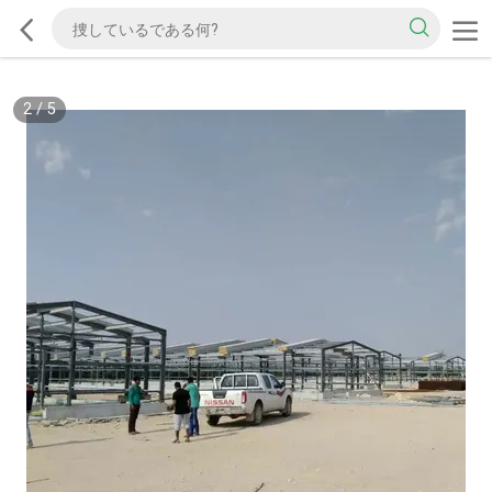
2
/
5