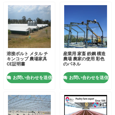
溶接ボルト メタル チ
産業用 家畜 鉄鋼 構造
キンコップ 農場家具
農場 農家の使用 彩色
CE証明書
のパネル
お問い合わせを送信
お問い合わせを送信
家へ
製品
わたしたち に つい て