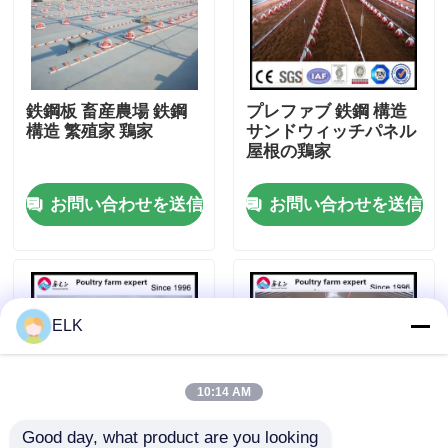
工場 ツアー
鉄鋼板 畜産農場 鉄鋼
プレファブ 鉄鋼 構造
品質管理
構造 繁殖家 鶏家
サンドウィッチパネル
屋根の鶏家
連絡 ください
お問い合わせを送信
お問い合わせを送信
ニュース
事件
ELK
引金 を 求め て ください
10:14 AM
鋼鉄構造物 倉庫
Good day, what product are you looking 