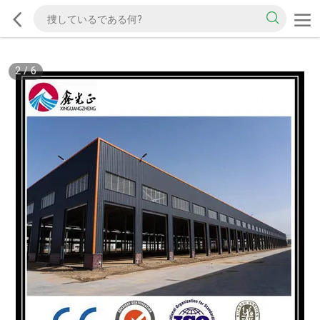
2
/
6