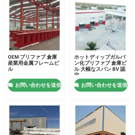
OEM プリファブ 倉庫
ホットディップガルバ
産業用金属フレームビ
ン化プリファブ 倉庫ビ
ル
ル 大幅なスパン BV 認
定
お問い合わせを送信
お問い合わせを送信
家へ
製品
わたしたち に つい て