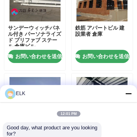
工場 ツアー
サンデーウィッチパネ
鉄筋 アパートビル 建
ル付き パーソナライズ
設業者 倉庫
品質管理
ド プリファブ ステー
ル 倉庫ビル
お問い合わせを送信
お問い合わせを送信
連絡 ください
ニュース
ELK
事件
引金 を 求め て ください
12:01 PM
Good day, what product are you looking 
鋼鉄構造物 倉庫
for?
PVC 窓 プリファブ 倉
CまたはZタイププリン