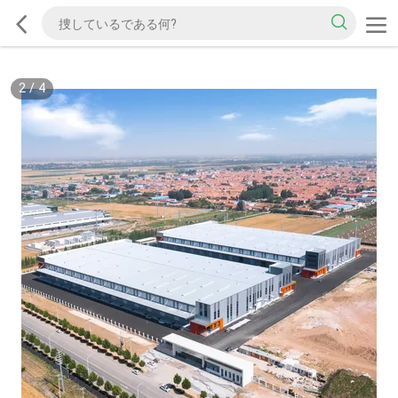
2
/
4