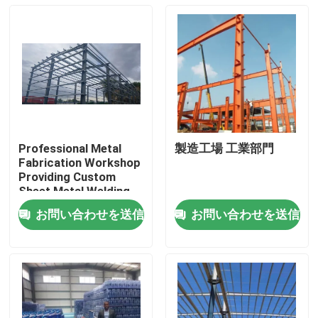
Professional Metal
製造工場 工業部門
Fabrication Workshop
Providing Custom
Sheet Metal Welding
Cutting and Assembly
お問い合わせを送信
お問い合わせを送信
Solutions for
家へ
Industrial
製品
わたしたち に つい て