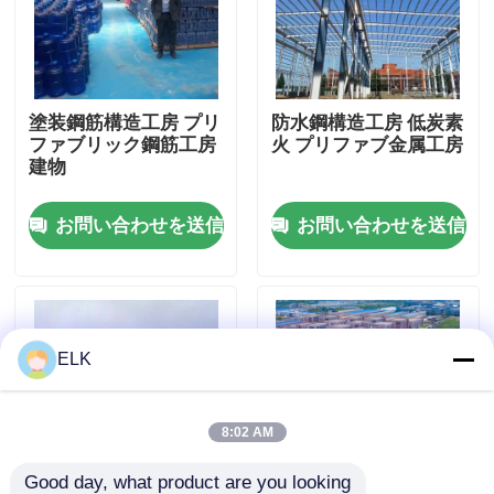
工場 ツアー
塗装鋼筋構造工房 プリ
防水鋼構造工房 低炭素
品質管理
ファブリック鋼筋工房
火 プリファブ金属工房
建物
連絡 ください
お問い合わせを送信
お問い合わせを送信
ニュース
事件
ELK
引金 を 求め て ください
8:02 AM
鋼鉄構造物 倉庫
Good day, what product are you looking 