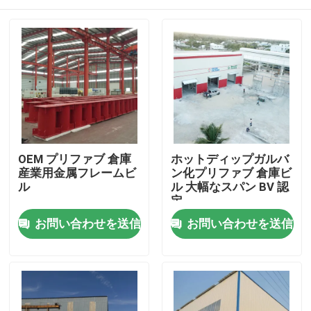
OEM プリファブ 倉庫
ホットディップガルバ
産業用金属フレームビ
ン化プリファブ 倉庫ビ
ル
ル 大幅なスパン BV 認
定
家へ
お問い合わせを送信
お問い合わせを送信
製品
わたしたち に つい て