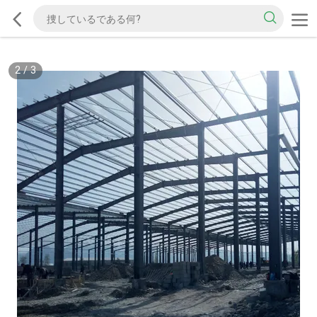
2
/
3