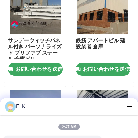
工場 ツアー
品質管理
サンデーウィッチパネ
鉄筋 アパートビル 建
ル付き パーソナライズ
設業者 倉庫
ド プリファブ ステー
連絡 ください
ル 倉庫ビル
お問い合わせを送信
お問い合わせを送信
ニュース
事件
ELK
引金 を 求め て ください
2:47 AM
鋼鉄構造物 倉庫