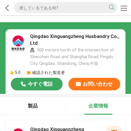
Qingdao Xinguangzheng Husbandry Co.,
Ltd
300 meters north of the intersection of
Shenzhen Road and Shanghai Road, Pingdu
City, Qingdao, Shandong, China,中国
5.0
確認された製造者
今すぐ電話
お問い合わせ
製品
企業情報
Qingdao Xinguangzheng