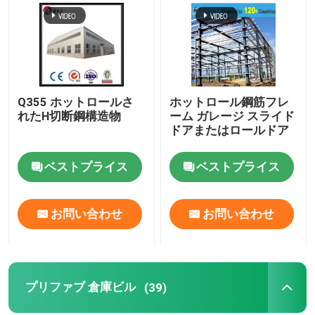
工場 ツアー
品質管理
Q355 ホットロールさ
ホットロール鋼筋フレ
れたH切断鋼構造物
ーム ガレージ スライド
連絡 ください
ドアまたはロールドア
ベストプライス
ベストプライス
ニュース
お問い合わせ
お問い合わせ
事件
引金 を 求め て ください
プリファブ 倉庫ビル
(39)
鋼鉄構造物 倉庫