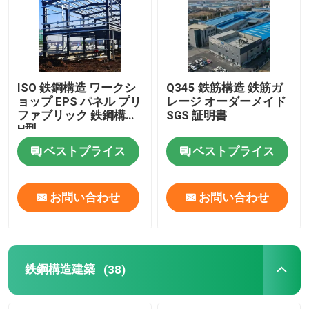
ISO 鉄鋼構造 ワークシ
Q345 鉄筋構造 鉄筋ガ
ョップ EPS パネル プリ
レージ オーダーメイド
ファブリック 鉄鋼構造
SGS 証明書
H型
ベストプライス
ベストプライス
お問い合わせ
お問い合わせ
家へ
製品
鉄鋼構造建築
(38)
わたしたち に つい て