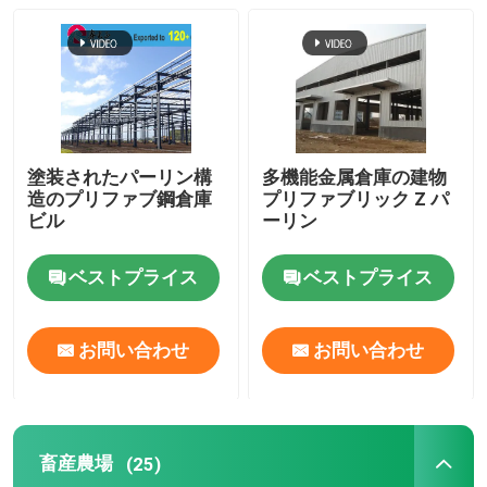
鉄骨構造の研修会
鉄鋼構造建築
塗装されたパーリン構
多機能金属倉庫の建物
プリファブ 倉庫ビル
造のプリファブ鋼倉庫
プリファブリック Z パ
ビル
ーリン
畜産農場
ベストプライス
ベストプライス
鉄筋オフィスビル
お問い合わせ
お問い合わせ
構造鋼のハンガー
畜産農場
(25)
鋼構造物展示場