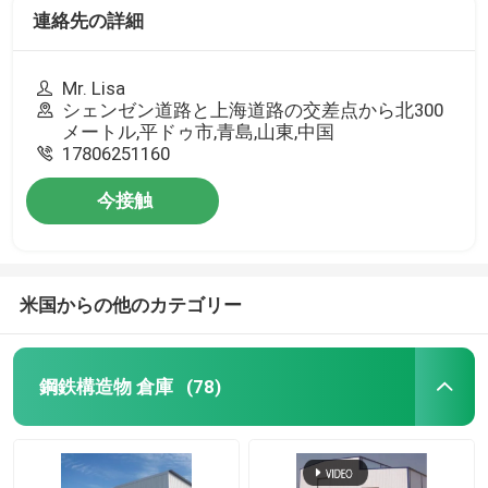
連絡先の詳細
Mr. Lisa
シェンゼン道路と上海道路の交差点から北300
メートル,平ドゥ市,青島,山東,中国
17806251160
今接触
米国からの他のカテゴリー
鋼鉄構造物 倉庫
(78)