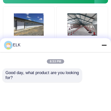
鋼製のプリファブリックハウス
鉄鋼構造材料
卵の層の鶏のおり
ISO 家畜農場 プリファ
H セクション 鉄鋼 商用
ELK
ブリック 鉄鋼構造 家禽
鶏屋 プリファブリック
農場
鉄鋼 構造
ブロイラーチキンケージシステム
8:53 PM
ベストプライス
ベストプライス
Good day, what product are you looking 
ブロイラー用の床システム
for?
お問い合わせ
お問い合わせ
多くを見て下さい