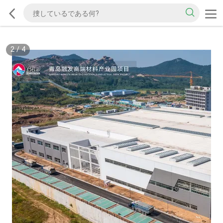
2
/
4