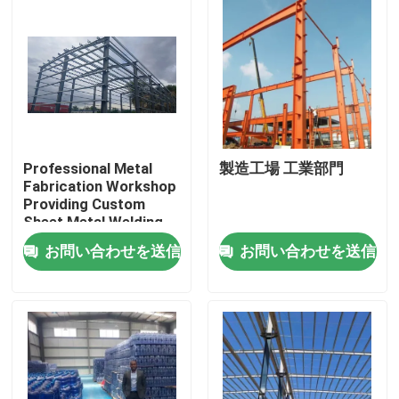
Professional Metal
製造工場 工業部門
Fabrication Workshop
Providing Custom
Sheet Metal Welding
Cutting and Assembly
お問い合わせを送信
お問い合わせを送信
Solutions for
Industrial
家へ
製品
わたしたち に つい て