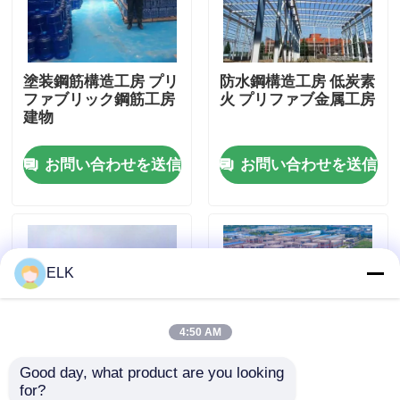
工場 ツアー
塗装鋼筋構造工房 プリ
防水鋼構造工房 低炭素
ファブリック鋼筋工房
火 プリファブ金属工房
品質管理
建物
お問い合わせを送信
お問い合わせを送信
連絡 ください
ニュース
ELK
事件
引金 を 求め て ください
4:50 AM
Good day, what product are you looking 
鋼鉄構造物 倉庫
for?
PVDF/PTFE/PVC覆い
Q235 H形鋼とISO認証