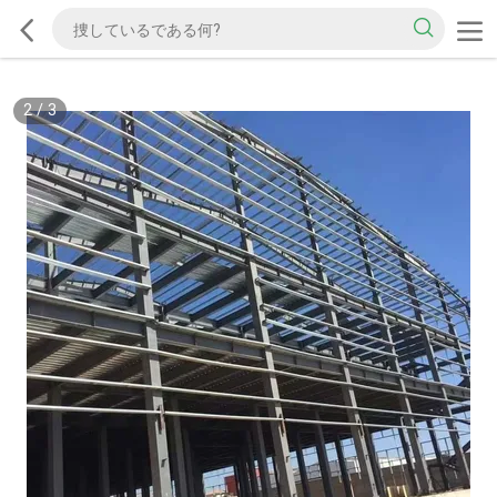
2
/
3