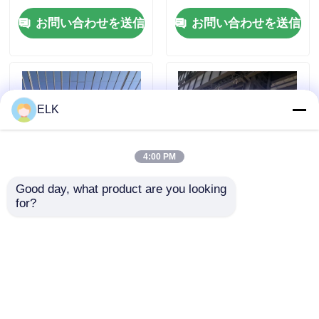
お問い合わせを送信
お問い合わせを送信
工場 ツアー
品質管理
ELK
連絡 ください
4:00 PM
ニュース
Good day, what product are you looking 
for?
TELKA設計ソフトウェ
住宅用 プリファブ 鉄
ア 住宅用鉄鋼住宅の設
筋ハウス Q355B 主要
事件
計のためのプリファブ
素材 短時間組立 迅速
リック鉄鋼ハウス
な建設
引金 を 求め て ください
お問い合わせを送信
お問い合わせを送信
鋼鉄構造物 倉庫