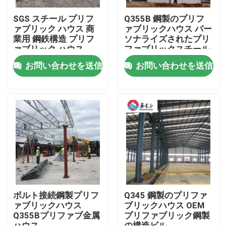
SGS スチール プリフ
Q355B 鋼製のプリフ
ァブリック ハウス 商
ァブリックハウス パー
業用 鋼鉄構造 プリフ
ソナライズされたプリ
ァブリック ハウス
ファブリックスチール
倉庫
お問い合わせを送信
お問い合わせを送信
家へ
製品
ボルト接続鋼製プリフ
Q345 鋼製のプリファ
ァブリックハウス
ブリックハウス OEM
Q355Bプリファブ金属
プリファブリック鋼製
わたしたち に つい て
ハウス
の構造ビル