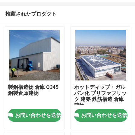
推薦されたプロダクト
製鋼構造物 倉庫 Q345
ホットディップ・ガル
鋼製倉庫建物
バン化 プリファブリッ
家へ
ク 建築 鉄筋構造 倉庫
建物
製品
お問い合わせを送信
お問い合わせを送信
わたしたち に つい て