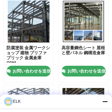
工場 ツアー
品質管理
連絡 ください
防腐塗装 金属ワークシ
高容量鋼色シート 屋根
ョップ 建物 プリファ
と壁パネル 鋼構造倉庫
ブリック 金属倉庫
ニュース
ODM
お問い合わせを送信
お問い合わせを送信
事件
引金 を 求め て ください
ELK
鋼鉄構造物 倉庫