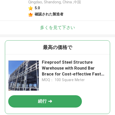
Qingdao, Shandong, China ,中国
5.0
確認された製造者
多くを見て下さい
最高の価格で
Fireproof Steel Structure
Warehouse with Round Bar
Brace for Cost-effective Fast
Installation
MOQ： 100 Square Meter
続行