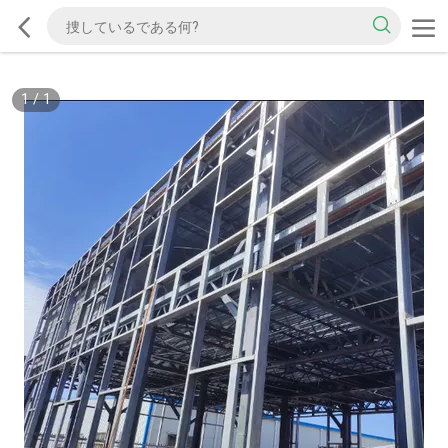
1
/
1