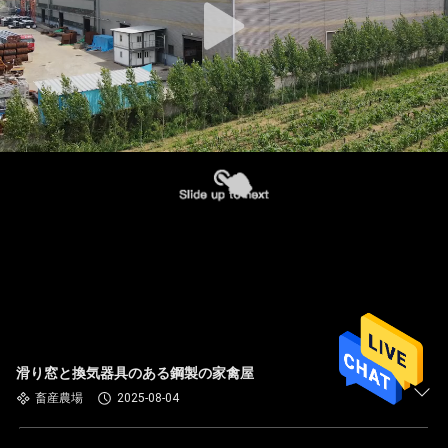
滑り窓と換気器具のある鋼製の家禽屋
畜産農場
2025-08-04