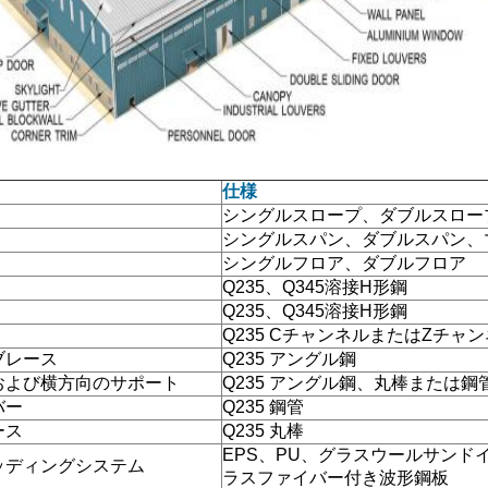
仕様
シングルスロープ、ダブルスロー
シングルスパン、ダブルスパン、
シングルフロア、ダブルフロア
Q235、Q345溶接H形鋼
Q235、Q345溶接H形鋼
Q235 CチャンネルまたはZチャ
ブレース
Q235 アングル鋼
および横方向のサポート
Q235 アングル鋼、丸棒または鋼
バー
Q235 鋼管
ース
Q235 丸棒
EPS、PU、グラスウールサンド
ッディングシステム
ラスファイバー付き波形鋼板