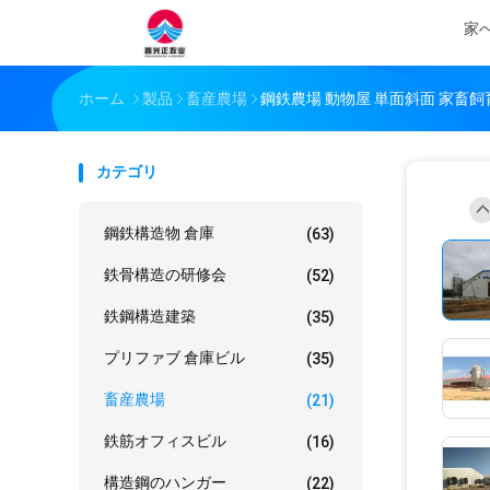
家
ホーム
製品
畜産農場
鋼鉄農場 動物屋 単面斜面 家畜飼
カテゴリ
鋼鉄構造物 倉庫
(63)
鉄骨構造の研修会
(52)
鉄鋼構造建築
(35)
プリファブ 倉庫ビル
(35)
畜産農場
(21)
鉄筋オフィスビル
(16)
構造鋼のハンガー
(22)