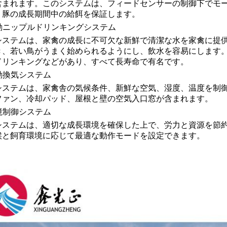
含まれます。このシステムは、フィードセンサーの制御下でモ
、豚の成長期間中の給餌を保証します。
自動ニップルドリンキングシステム
システムは、家禽の成長に不可欠な新鮮で清潔な水を家禽に提供
き、若い鳥がうまく始められるようにし、飲水を容易にします
ドリンキングなどがあり、すべて長寿命で有名です。
自動換気システム
システムは、家禽舎の気候条件、新鮮な空気、湿度、温度を制
ファン、冷却パッド、屋根と壁の空気入口窓が含まれます。
環境制御システム
システムは、適切な成長環境を確保した上で、労力と資源を節
候と飼育環境に応じて最適な動作モードを設定できます。