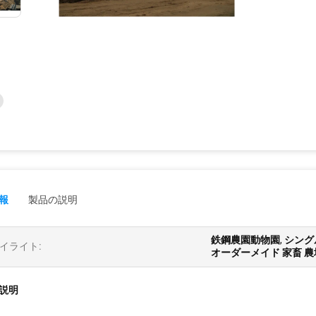
報
製品の説明
鉄鋼農園動物園
,
シング
イライト:
オーダーメイド 家畜 農
説明