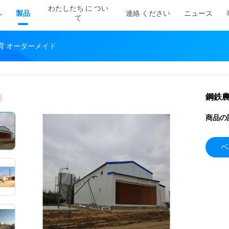
わたしたち に つい
へ
製品
連絡 ください
ニュース
て
育 オーダーメイド
鋼鉄農
商品の
ベ