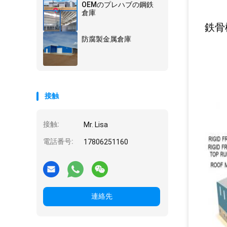
OEMのプレハブの鋼鉄
倉庫
鉄骨
防腐製金属倉庫
接触
接触:
Mr. Lisa
電話番号:
17806251160
連絡先