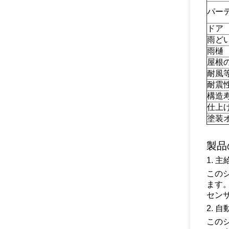
パー
ドア
雨ど
雨樋
屋根
耐風
耐震
構造
仕上
塗装
製品
1. 
この
ます
セン
2. 
この