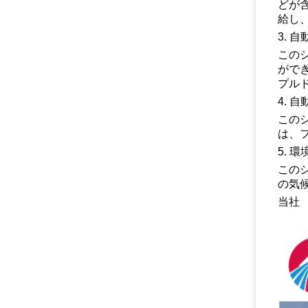
どが
給し
3. 
この
がで
プル
4. 
この
は、
5. 
この
の気
当社