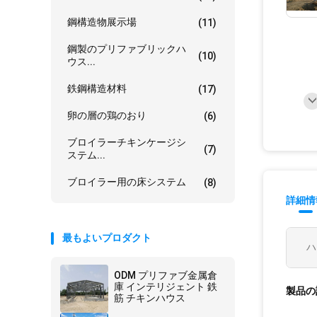
鋼構造物展示場
(11)
鋼製のプリファブリックハ
(10)
ウス...
鉄鋼構造材料
(17)
卵の層の鶏のおり
(6)
ブロイラーチキンケージシ
(7)
ステム...
ブロイラー用の床システム
(8)
詳細情
最もよいプロダクト
ハ
ODM プリファブ金属倉
庫 インテリジェント 鉄
製品の
筋 チキンハウス