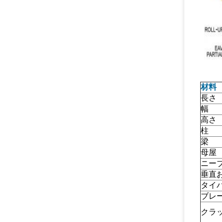
材料
長さ
幅
高さ
柱
梁
母屋
ニー
垂直
タイ
ブレ
クラ