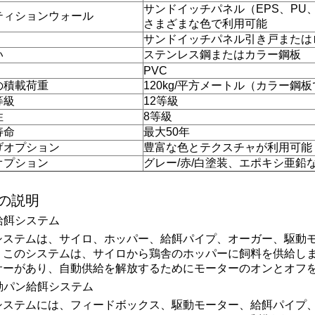
サンドイッチパネル（EPS、PU
ティションウォール
さまざまな色で利用可能
サンドイッチパネル引き戸または
い
ステンレス鋼またはカラー鋼板
PVC
の積載荷重
120kg/平方メートル（カラー鋼
等級
12等級
性
8等級
寿命
最大50年
げオプション
豊富な色とテクスチャが利用可能
オプション
グレー/赤/白塗装、エポキシ亜鉛
の説明
主給餌システム
システムは、サイロ、ホッパー、給餌パイプ、オーガー、駆動
。このシステムは、サイロから鶏舎のホッパーに飼料を供給し
サーがあり、自動供給を解放するためにモーターのオンとオフ
自動パン給餌システム
システムには、フィードボックス、駆動モーター、給餌パイプ